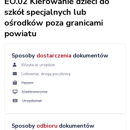
EO.02 Kierowanie dzieci do
szkół specjalnych lub
ośrodków poza granicami
powiatu
Sposoby
dostarczenia
dokumentów
Wizyta w urzędzie
Listownie, drogą pocztową
Faxem
Elektronicznie
Urzędomat
Sposoby
odbioru
dokumentów