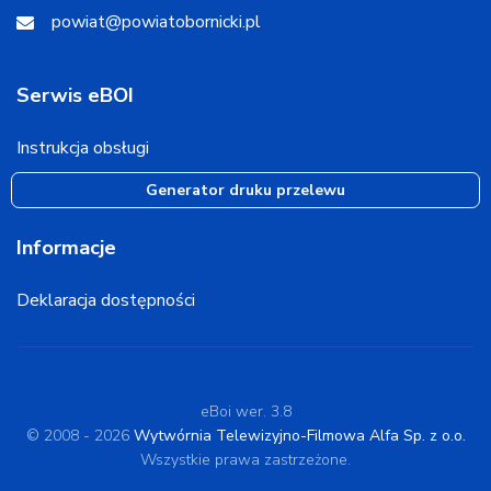
powiat@powiatobornicki.pl
Serwis eBOI
Instrukcja obsługi
Generator druku przelewu
Informacje
Deklaracja dostępności
eBoi wer. 3.8
© 2008 - 2026
Wytwórnia Telewizyjno-Filmowa Alfa Sp. z o.o.
Wszystkie prawa zastrzeżone.