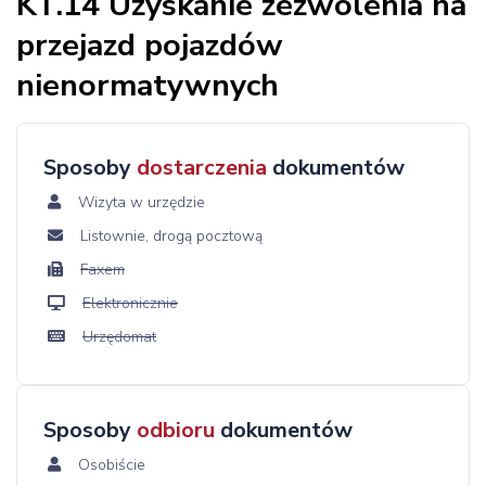
KT.14 Uzyskanie zezwolenia na
przejazd pojazdów
nienormatywnych
Sposoby
dostarczenia
dokumentów
Wizyta w urzędzie
Listownie, drogą pocztową
Faxem
Elektronicznie
Urzędomat
Sposoby
odbioru
dokumentów
Osobiście