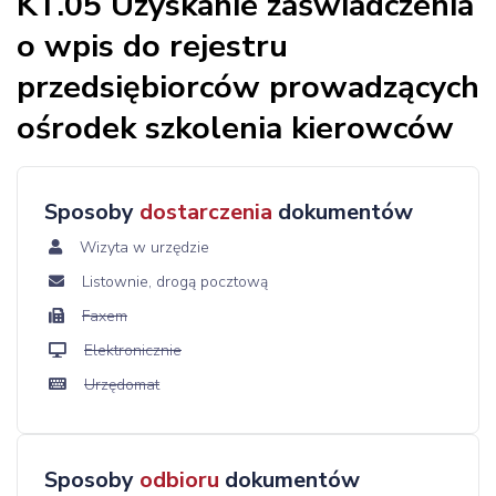
KT.05 Uzyskanie zaświadczenia
o wpis do rejestru
przedsiębiorców prowadzących
ośrodek szkolenia kierowców
Sposoby
dostarczenia
dokumentów
Wizyta w urzędzie
Listownie, drogą pocztową
Faxem
Elektronicznie
Urzędomat
Sposoby
odbioru
dokumentów