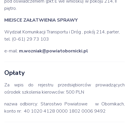
pod oświadczeniem (pkt E we wniosku) w pokoju 214, II
piętro.
MIEJSCE ZAŁATWIENIA SPRAWY
Wydział Komunikacji Transportu i Dróg , pokój 214, parter,
tel. (0-61) 29 73 103
e-mail:
m.wozniak@powiatobornicki.pl
Opłaty
Za wpis do rejestru przedsiębiorców prowadzących
ośrodek szkolenia kierowców: 500 PLN
nazwa odbiorcy: Starostwo Powiatowe w Obornikach,
konto nr: 40 1020 4128 0000 1802 0006 9492