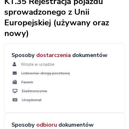
KT.35 Rejestracja pojazdu
sprowadzonego z Unii
Europejskiej (używany oraz
nowy)
Sposoby
dostarczenia
dokumentów
Wizyta w urzędzie
Listownie, drogą pocztową
Faxem
Elektronicznie
Urzędomat
Sposoby
odbioru
dokumentów