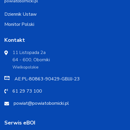
powiatobornicki.pl
Dziennik Ustaw
Monitor Polski
Kontakt
11 Listopada 2a
64 - 600, Oborniki
Wielkopolskie
AE:PL-80863-90429-GBJJJ-23
61 29 73 100
powiat@powiatobornicki.pl
Serwis eBOI