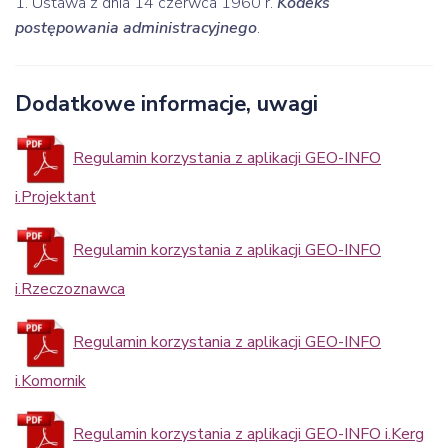
1. Ustawa z dnia 14 czerwca 1960 r.
Kodeks
postępowania administracyjnego
.
Dodatkowe informacje, uwagi
Regulamin korzystania z aplikacji GEO-INFO
i.Projektant
Regulamin korzystania z aplikacji GEO-INFO
i.Rzeczoznawca
Regulamin korzystania z aplikacji GEO-INFO
i.Komornik
Regulamin korzystania z aplikacji GEO-INFO i.Kerg