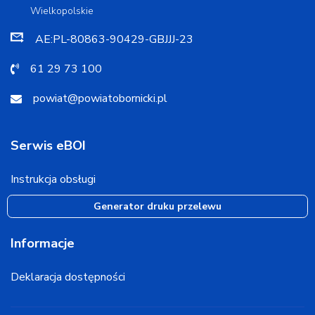
Wielkopolskie
AE:PL-80863-90429-GBJJJ-23
61 29 73 100
powiat@powiatobornicki.pl
Serwis eBOI
Instrukcja obsługi
Generator druku przelewu
Informacje
Deklaracja dostępności