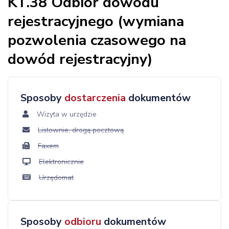
KT.38 Odbiór dowodu
rejestracyjnego (wymiana
pozwolenia czasowego na
dowód rejestracyjny)
Sposoby
dostarczenia
dokumentów
Wizyta w urzędzie
Listownie, drogą pocztową
Faxem
Elektronicznie
Urzędomat
Sposoby
odbioru
dokumentów